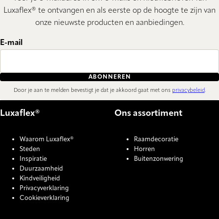
Luxaflex® te ontvangen en als eerste op de hoogte te zijn van
onze nieuwste producten en aanbiedingen.
E-mail
ABONNEREN
Door je aan te melden bevestigt je dat je akkoord gaat met ons
privacybeleid
.
Luxaflex®
Ons assortiment
Waarom Luxaflex®
Raamdecoratie
Steden
Horren
Inspiratie
Buitenzonwering
Duurzaamheid
Kindveiligheid
Privacyverklaring
Cookieverklaring