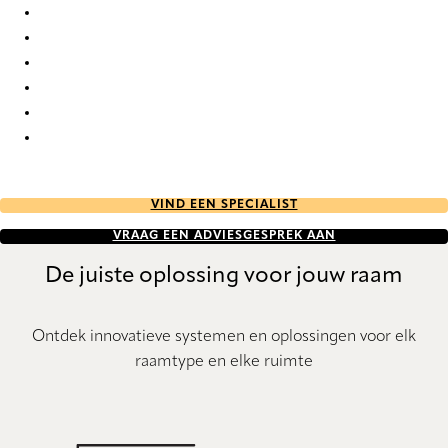
Circular Re-Life 9835 Roman Blind
Circular Re-Life 9836 Roman Blind
Circular Re-Life 9837 Roman Blind
Circular Re-Life 9838 Roman Blind
Circular Re-Life 9839 Roman Blind
Circular Re-Life 9840 Roman Blind
VIND EEN SPECIALIST
VRAAG EEN ADVIESGESPREK AAN
De juiste oplossing voor jouw raam
Ontdek innovatieve systemen en oplossingen voor elk
raamtype en elke ruimte