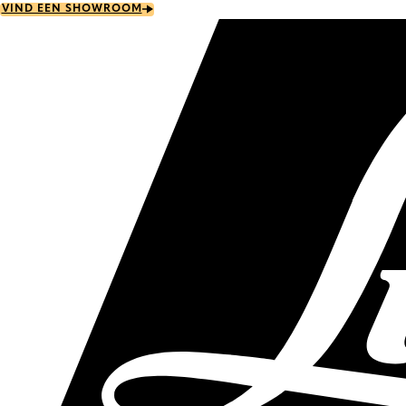
Skip
VIND EEN SHOWROOM
to
main
content