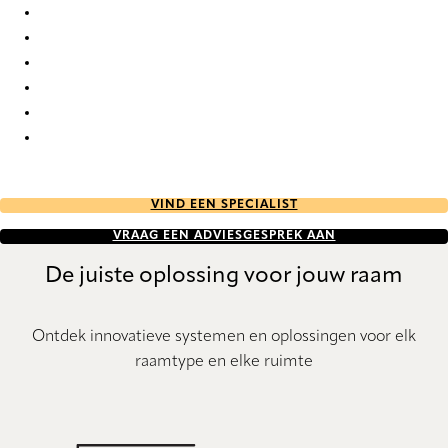
Circular Re-Life 9835 Roman Blind
Circular Re-Life 9836 Roman Blind
Circular Re-Life 9837 Roman Blind
Circular Re-Life 9838 Roman Blind
Circular Re-Life 9839 Roman Blind
Circular Re-Life 9840 Roman Blind
VIND EEN SPECIALIST
VRAAG EEN ADVIESGESPREK AAN
De juiste oplossing voor jouw raam
Ontdek innovatieve systemen en oplossingen voor elk
raamtype en elke ruimte