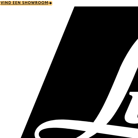
Skip
VIND EEN SHOWROOM
to
main
content