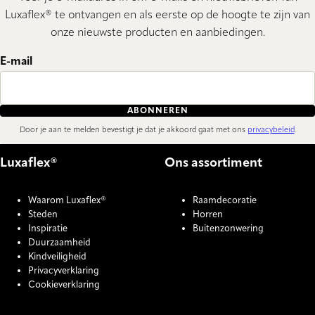
Luxaflex® te ontvangen en als eerste op de hoogte te zijn van
onze nieuwste producten en aanbiedingen.
E-mail
ABONNEREN
Door je aan te melden bevestigt je dat je akkoord gaat met ons
privacybeleid
.
Luxaflex®
Ons assortiment
Waarom Luxaflex®
Raamdecoratie
Steden
Horren
Inspiratie
Buitenzonwering
Duurzaamheid
Kindveiligheid
Privacyverklaring
Cookieverklaring