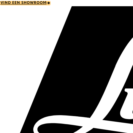
Skip
VIND EEN SHOWROOM
to
main
content