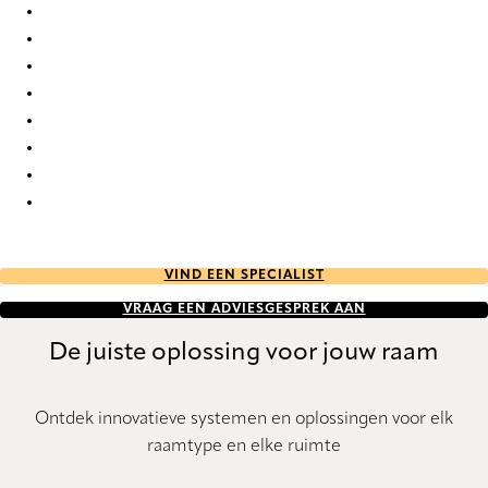
Circular Re-Life 9833 Curtains
Circular Re-Life 9834 Curtains
Circular Re-Life 9835 Curtains
Circular Re-Life 9836 Curtains
Circular Re-Life 9837 Curtains
Circular Re-Life 9838 Curtains
Circular Re-Life 9839 Curtains
Circular Re-Life 9840 Curtains
VIND EEN SPECIALIST
VRAAG EEN ADVIESGESPREK AAN
De juiste oplossing voor jouw raam
Ontdek innovatieve systemen en oplossingen voor elk
raamtype en elke ruimte