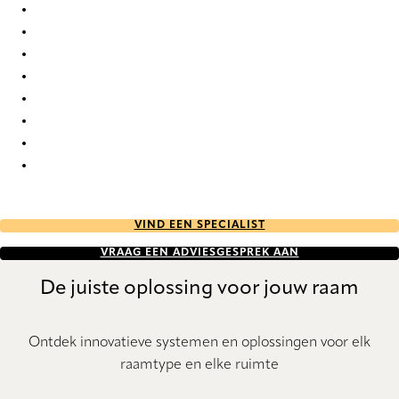
Circular Re-Life 9833 Curtains
Circular Re-Life 9834 Curtains
Circular Re-Life 9835 Curtains
Circular Re-Life 9836 Curtains
Circular Re-Life 9837 Curtains
Circular Re-Life 9838 Curtains
Circular Re-Life 9839 Curtains
Circular Re-Life 9840 Curtains
VIND EEN SPECIALIST
VRAAG EEN ADVIESGESPREK AAN
De juiste oplossing voor jouw raam
Ontdek innovatieve systemen en oplossingen voor elk
raamtype en elke ruimte