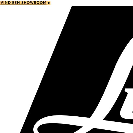
Skip
VIND EEN SHOWROOM
to
main
content