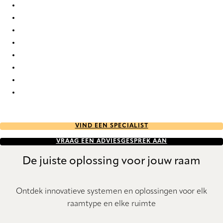
Circular Re-Life 9833 Curtains
Circular Re-Life 9834 Curtains
Circular Re-Life 9835 Curtains
Circular Re-Life 9836 Curtains
Circular Re-Life 9837 Curtains
Circular Re-Life 9838 Curtains
Circular Re-Life 9839 Curtains
Circular Re-Life 9840 Curtains
VIND EEN SPECIALIST
VRAAG EEN ADVIESGESPREK AAN
De juiste oplossing voor jouw raam
Ontdek innovatieve systemen en oplossingen voor elk
raamtype en elke ruimte