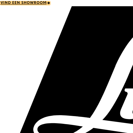
Skip
VIND EEN SHOWROOM
to
main
content