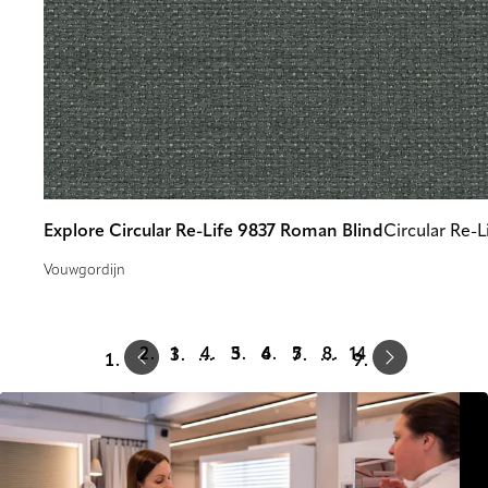
Explore Circular Re-Life 9837 Roman Blind
Circular Re-L
Vouwgordijn
Prev
Next
1
3
4
5
14
…
…