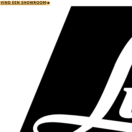
Skip
VIND EEN SHOWROOM
to
main
content