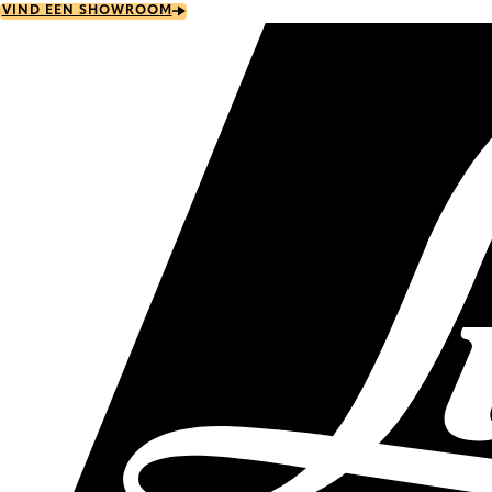
Skip
VIND EEN SHOWROOM
to
main
content