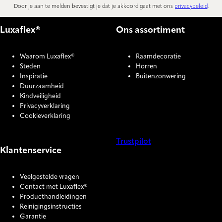
Door je aan te melden bevestigt je dat je akkoord gaat met ons
privacybeleid
.
Luxaflex®
Ons assortiment
Waarom Luxaflex®
Raamdecoratie
Steden
Horren
Inspiratie
Buitenzonwering
Duurzaamheid
Kindveiligheid
Privacyverklaring
Cookieverklaring
Trustpilot
Klantenservice
COOKIE SETTINGS
Veelgestelde vragen
Contact met Luxaflex®
Producthandleidingen
Reinigingsinstructies
Garantie