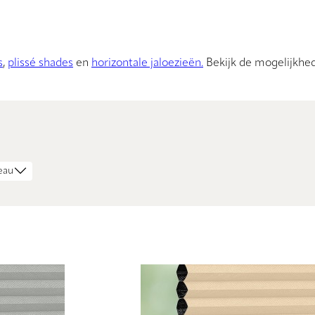
s
,
plissé shades
en
horizontale jaloezieën.
Bekijk de mogelijkhe
eau