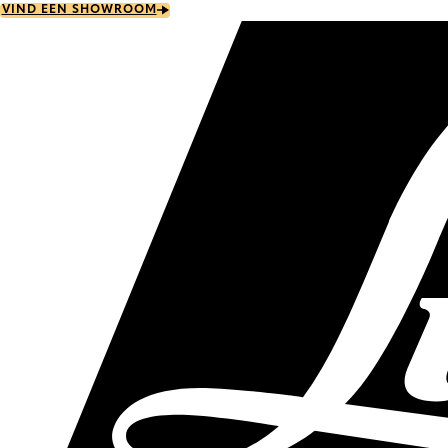
Skip
VIND EEN SHOWROOM
to
main
content