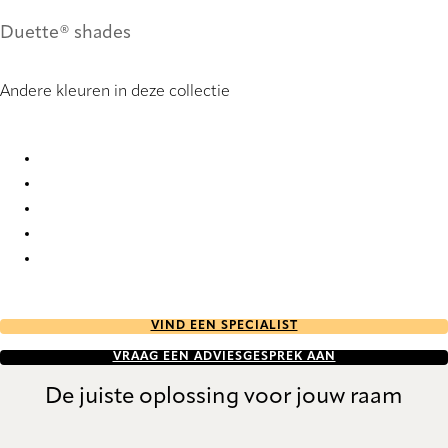
Duette® shades
Andere kleuren in deze collectie
Mono duo tone RD 2661 Duette
Mono duo tone RD 2663 Duette
Mono duo tone RD 2664 Duette
Mono duo tone RD 2665 Duette
Mono duo tone RD 2666 Duette
VIND EEN SPECIALIST
VRAAG EEN ADVIESGESPREK AAN
De juiste oplossing voor jouw raam