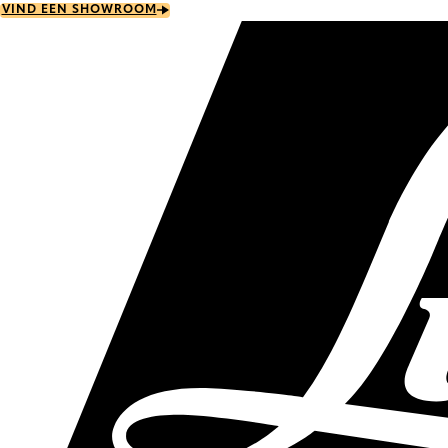
Skip
VIND EEN SHOWROOM
to
main
content