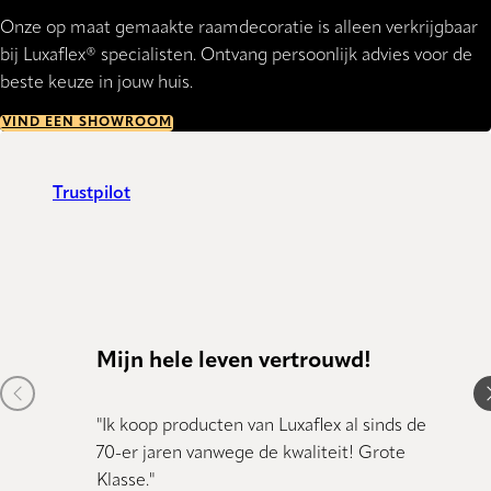
Onze op maat gemaakte raamdecoratie is alleen verkrijgbaar
bij Luxaflex® specialisten. Ontvang persoonlijk advies voor de
beste keuze in jouw huis.
VIND EEN SHOWROOM
Trustpilot
Mijn hele leven vertrouwd!
Kund
Previous item
N
"Ik koop producten van Luxaflex al sinds de
"Kundig
70-er jaren vanwege de kwaliteit! Grote
Klasse."
Dany 