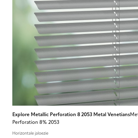
Explore Metallic Perforation 8 2053 Metal Venetians
Met
Perforation 8% 2053
Horizontale jaloezie