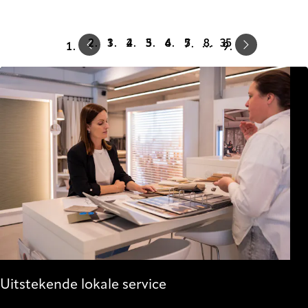
Prev
Next
1
2
3
4
5
35
…
Uitstekende lokale service