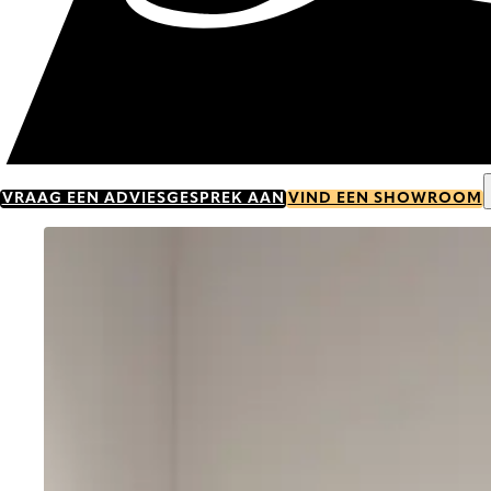
VRAAG EEN ADVIESGESPREK AAN
VIND EEN SHOWROOM
Go to item 0