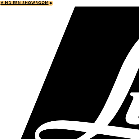
Skip
VIND EEN SHOWROOM
to
main
content