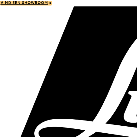
Skip
VIND EEN SHOWROOM
to
main
content