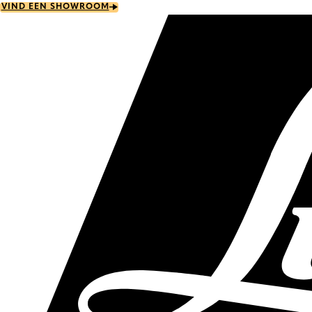
Skip
VIND EEN SHOWROOM
to
main
content