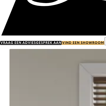
VRAAG EEN ADVIESGESPREK AAN
VIND EEN SHOWROOM
Go to item 0