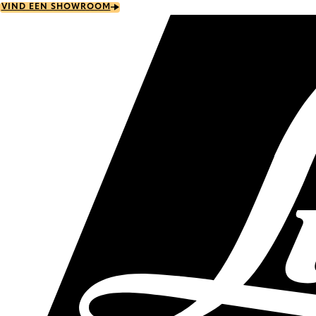
Skip
VIND EEN SHOWROOM
to
main
content