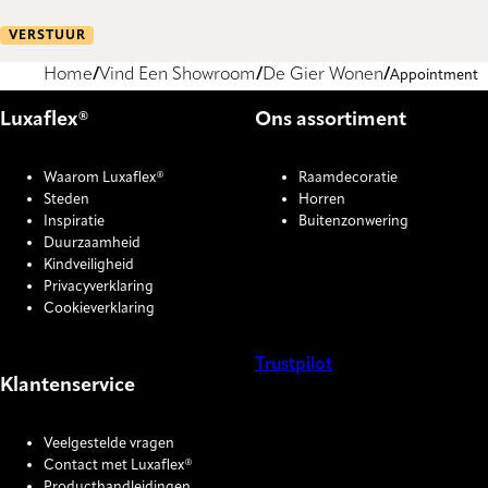
VERSTUUR
Home
Vind Een Showroom
De Gier Wonen
Appointment
Luxaflex®
Ons assortiment
Waarom Luxaflex®
Raamdecoratie
Steden
Horren
Inspiratie
Buitenzonwering
Duurzaamheid
Kindveiligheid
Privacyverklaring
Cookieverklaring
Trustpilot
Klantenservice
COOKIE SETTINGS
Veelgestelde vragen
Contact met Luxaflex®
Producthandleidingen