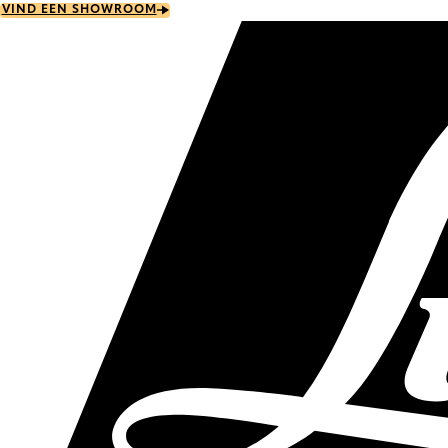
Skip
VIND EEN SHOWROOM
to
main
content