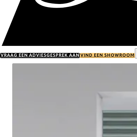
VRAAG EEN ADVIESGESPREK AAN
VIND EEN SHOWROOM
Go to item 0