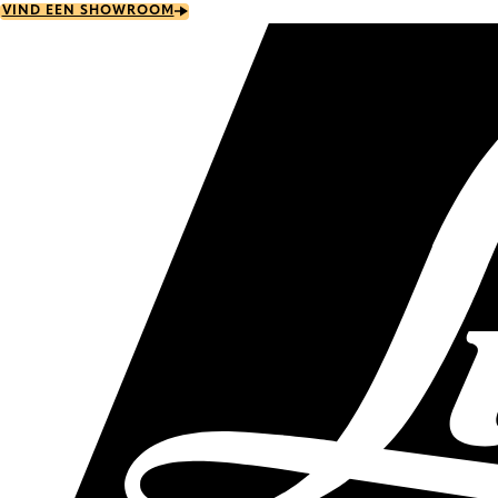
Skip
VIND EEN SHOWROOM
to
main
content