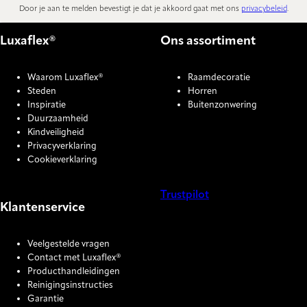
Door je aan te melden bevestigt je dat je akkoord gaat met ons
privacybeleid
.
Luxaflex®
Ons assortiment
Waarom Luxaflex®
Raamdecoratie
Steden
Horren
Inspiratie
Buitenzonwering
Duurzaamheid
Kindveiligheid
Privacyverklaring
Cookieverklaring
Trustpilot
Klantenservice
COOKIE SETTINGS
Veelgestelde vragen
Contact met Luxaflex®
Producthandleidingen
Reinigingsinstructies
Garantie