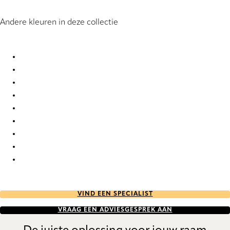
Andere kleuren in deze collectie
Unico 2589 Vertical Blind
Unico 2590 Vertical Blind
Unico 2591 Vertical Blind
Unico 2903 Vertical Blind
Unico 2904 Vertical Blind
Unico 2905 Vertical Blind
Unico 5146 Vertical Blind
Unico 6667 Vertical Blind
Unico 6669 Vertical Blind
VIND EEN SPECIALIST
VRAAG EEN ADVIESGESPREK AAN