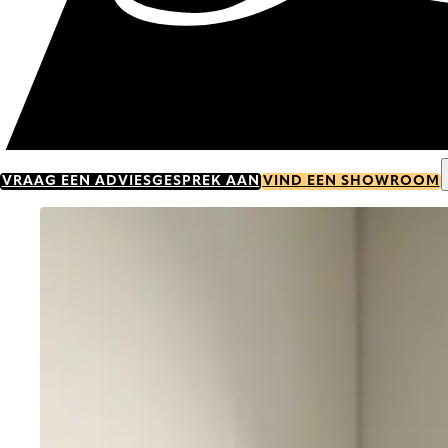
VRAAG EEN ADVIESGESPREK AAN
VIND EEN SHOWROOM
Go to item 0