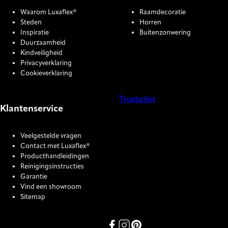
Waarom Luxaflex®
Raamdecoratie
Steden
Horren
Inspiratie
Buitenzonwering
Duurzaamheid
Kindveiligheid
Privacyverklaring
Cookieverklaring
Trustpilot
Klantenservice
COOKIE SETTINGS
Veelgestelde vragen
Contact met Luxaflex®
Producthandleidingen
Reinigingsinstructies
Garantie
Vind een showroom
Sitemap
Link missing Display text from P
Link missing Display text fro
Link missing Display text