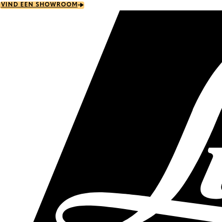
Skip
VIND EEN SHOWROOM
to
main
content