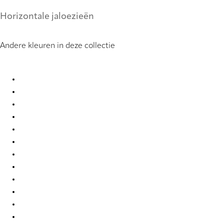
Horizontale jaloezieën
Andere kleuren in deze collectie
Uni 0858 Metal Venetians
Uni 0877 Metal Venetians
Uni 0878 Metal Venetians
Uni 0903 Metal Venetians
Uni 0910 Metal Venetians
Uni 2007 Metal Venetians
Uni 2019 Metal Venetians
Uni 2054 Metal Venetians
Uni 2326 Metal Venetians
Uni 2327 Metal Venetians
Uni 2339 Metal Venetians
Uni 3251 Metal Venetians