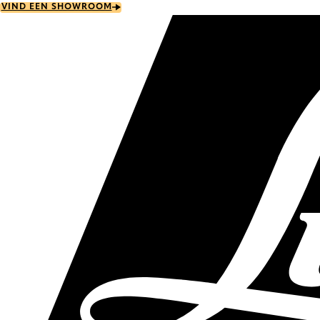
Skip
VIND EEN SHOWROOM
to
main
content