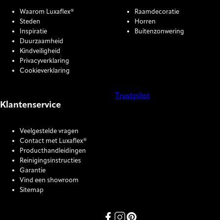
Waarom Luxaflex®
Raamdecoratie
Steden
Horren
Inspiratie
Buitenzonwering
Duurzaamheid
Kindveiligheid
Privacyverklaring
Cookieverklaring
Trustpilot
Klantenservice
COOKIE SETTINGS
Veelgestelde vragen
Contact met Luxaflex®
Producthandleidingen
Reinigingsinstructies
Garantie
Vind een showroom
Sitemap
Link missing Display text from P
Link missing Display text fro
Link missing Display text