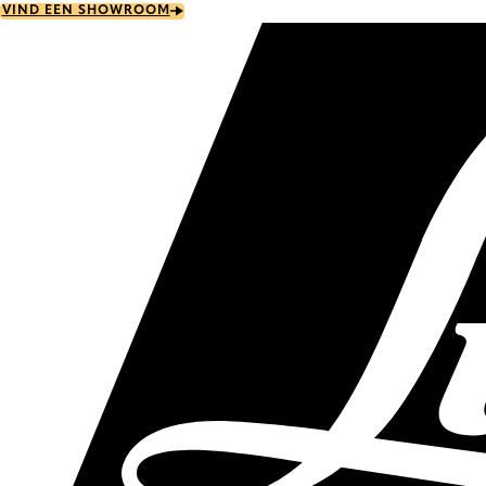
Skip
VIND EEN SHOWROOM
to
main
content