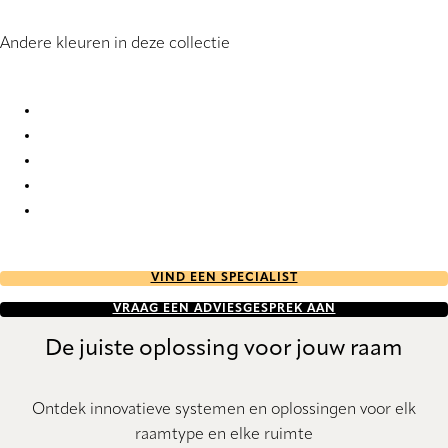
Andere kleuren in deze collectie
Segovia 9866 Roman Blind
Segovia 9867 Roman Blind
Segovia 9868 Roman Blind
Segovia 9869 Roman Blind
Segovia 9870 Roman Blind
VIND EEN SPECIALIST
VRAAG EEN ADVIESGESPREK AAN
De juiste oplossing voor jouw raam
Ontdek innovatieve systemen en oplossingen voor elk
raamtype en elke ruimte