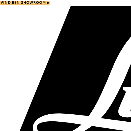
Skip
VIND EEN SHOWROOM
to
main
content