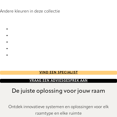
Andere kleuren in deze collectie
Segovia 9866 Roman Blind
Segovia 9867 Roman Blind
Segovia 9868 Roman Blind
Segovia 9869 Roman Blind
Segovia 9870 Roman Blind
VIND EEN SPECIALIST
VRAAG EEN ADVIESGESPREK AAN
De juiste oplossing voor jouw raam
Ontdek innovatieve systemen en oplossingen voor elk
raamtype en elke ruimte