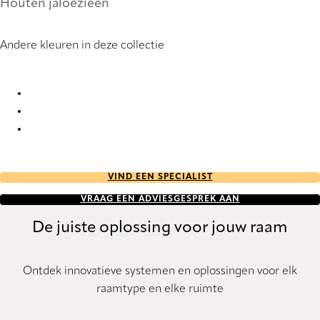
Houten jaloezieën
Andere kleuren in deze collectie
Pine 8397 Wood Venetians
Pine 8409 Wood Venetians
Pine 8526 Wood Venetians
VIND EEN SPECIALIST
VRAAG EEN ADVIESGESPREK AAN
De juiste oplossing voor jouw raam
Ontdek innovatieve systemen en oplossingen voor elk
raamtype en elke ruimte