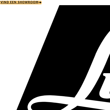
Skip
VIND EEN SHOWROOM
to
main
content