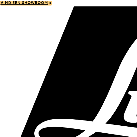
Skip
VIND EEN SHOWROOM
to
main
content