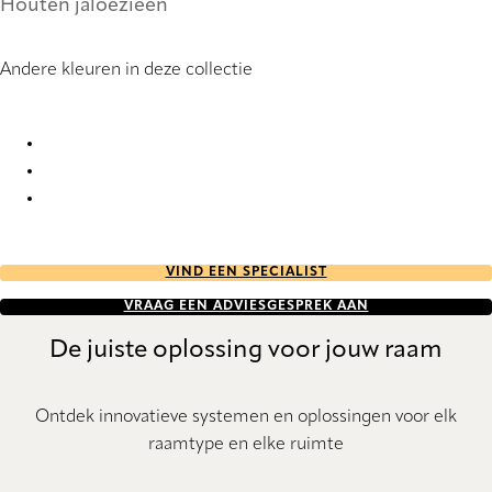
Houten jaloezieën
Andere kleuren in deze collectie
Pine 8397 Wood Venetians
Pine 8409 Wood Venetians
Pine 8526 Wood Venetians
VIND EEN SPECIALIST
VRAAG EEN ADVIESGESPREK AAN
De juiste oplossing voor jouw raam
Ontdek innovatieve systemen en oplossingen voor elk
raamtype en elke ruimte