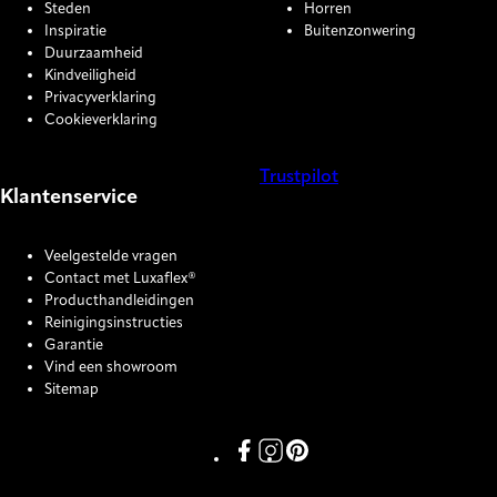
Steden
Horren
Inspiratie
Buitenzonwering
Duurzaamheid
Kindveiligheid
Privacyverklaring
Cookieverklaring
Trustpilot
Klantenservice
COOKIE SETTINGS
Veelgestelde vragen
Contact met Luxaflex®
Producthandleidingen
Reinigingsinstructies
Garantie
Vind een showroom
Sitemap
Link missing Display text from P
Link missing Display text fro
Link missing Display text