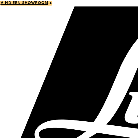
Skip
VIND EEN SHOWROOM
to
main
content