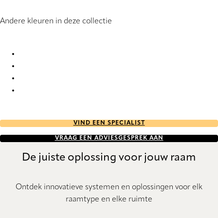
Andere kleuren in deze collectie
Nordic RD 5118 Vertical Blind
Nordic RD 5119 Vertical Blind
Nordic RD 5125 Vertical Blind
Nordic RD 5126 Vertical Blind
VIND EEN SPECIALIST
VRAAG EEN ADVIESGESPREK AAN
De juiste oplossing voor jouw raam
Ontdek innovatieve systemen en oplossingen voor elk
raamtype en elke ruimte