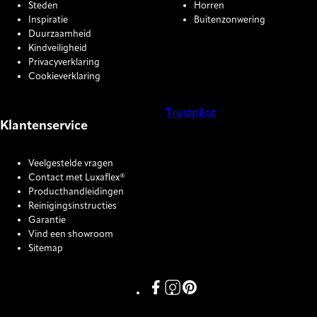
Steden
Horren
Inspiratie
Buitenzonwering
Duurzaamheid
Kindveiligheid
Privacyverklaring
Cookieverklaring
Trustpilot
Klantenservice
COOKIE SETTINGS
Veelgestelde vragen
Contact met Luxaflex®
Producthandleidingen
Reinigingsinstructies
Garantie
Vind een showroom
Sitemap
Link missing Display text from P
Link missing Display text fro
Link missing Display text