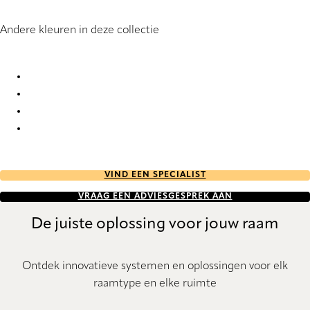
Andere kleuren in deze collectie
Nordic RD 5118 Vertical Blind
Nordic RD 5119 Vertical Blind
Nordic RD 5125 Vertical Blind
Nordic RD 5126 Vertical Blind
VIND EEN SPECIALIST
VRAAG EEN ADVIESGESPREK AAN
De juiste oplossing voor jouw raam
Ontdek innovatieve systemen en oplossingen voor elk
raamtype en elke ruimte