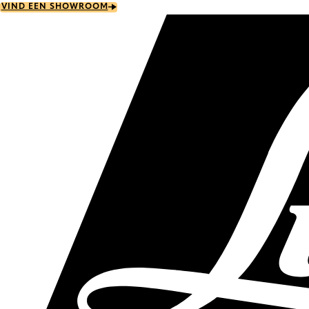
Skip
VIND EEN SHOWROOM
to
main
content