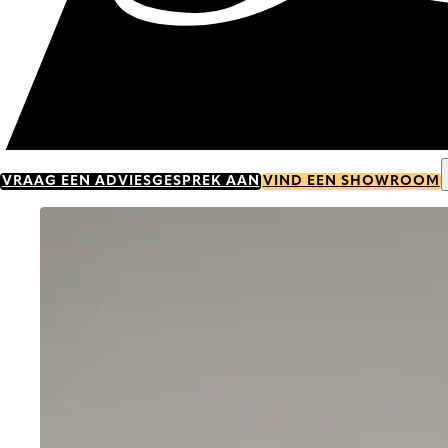
VRAAG EEN ADVIESGESPREK AAN
VIND EEN SHOWROOM
Go to item 0