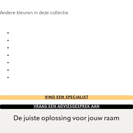
Andere kleuren in deze collectie
Moja 8799 Roman Blind
Moja 8801 Roman Blind
Moja 8970 Roman Blind
Moja 8971 Roman Blind
Moja 9937 Roman Blind
Moja 9938 Roman Blind
Moja 9939 Roman Blind
VIND EEN SPECIALIST
VRAAG EEN ADVIESGESPREK AAN
De juiste oplossing voor jouw raam