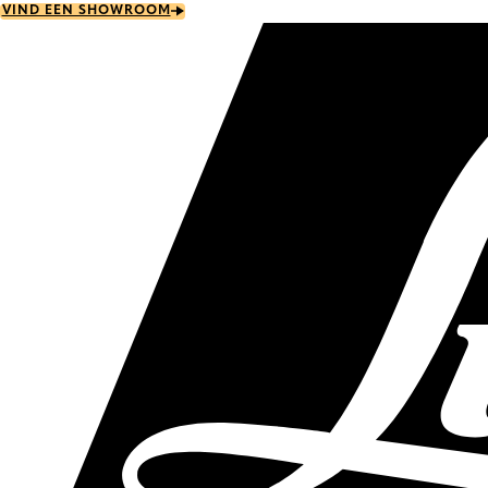
Skip
VIND EEN SHOWROOM
to
main
content