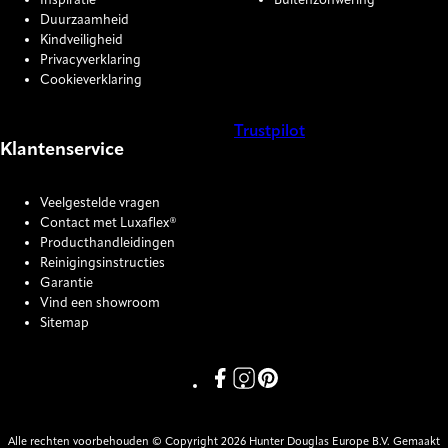
Inspiratie
Buitenzonwering
Duurzaamheid
Kindveiligheid
Privacyverklaring
Cookieverklaring
Trustpilot
Klantenservice
COOKIE SETTINGS
Veelgestelde vragen
Contact met Luxaflex®
Producthandleidingen
Reinigingsinstructies
Garantie
Vind een showroom
Sitemap
Link missing Display text from P
Link missing Display text fro
Link missing Display text
Alle rechten voorbehouden © Copyright 2026 Hunter Douglas Europe B.V. Gemaakt