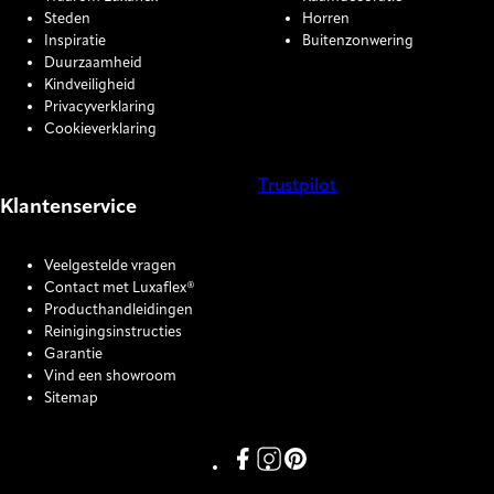
Steden
Horren
Inspiratie
Buitenzonwering
Duurzaamheid
Kindveiligheid
Privacyverklaring
Cookieverklaring
Trustpilot
Klantenservice
COOKIE SETTINGS
Veelgestelde vragen
Contact met Luxaflex®
Producthandleidingen
Reinigingsinstructies
Garantie
Vind een showroom
Sitemap
Link missing Display text from P
Link missing Display text fro
Link missing Display text