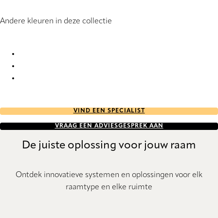
Andere kleuren in deze collectie
Melby 8000 Pleated Blind
Melby 8001 Pleated Blind
Melby 8002 Pleated Blind
VIND EEN SPECIALIST
VRAAG EEN ADVIESGESPREK AAN
De juiste oplossing voor jouw raam
Ontdek innovatieve systemen en oplossingen voor elk
raamtype en elke ruimte