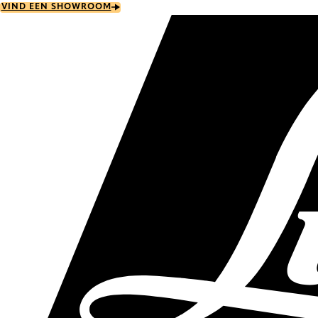
Skip
VIND EEN SHOWROOM
to
main
content