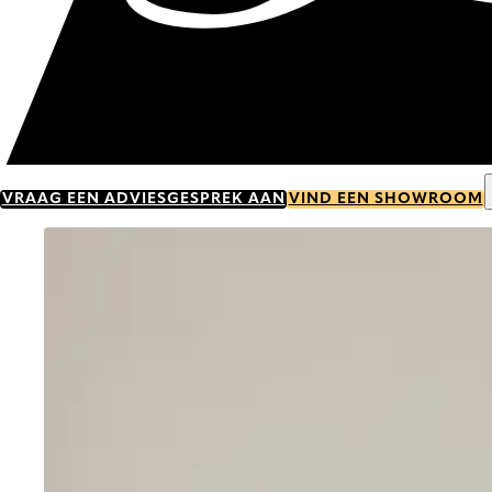
VRAAG EEN ADVIESGESPREK AAN
VIND EEN SHOWROOM
Go to item 0