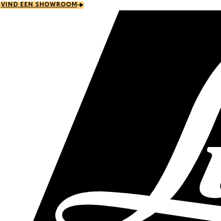
Skip
VIND EEN SHOWROOM
to
main
content