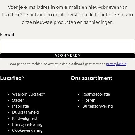
Voer je e-mailadres in om e-mails en nieuwsbrieven van
Luxaflex® te ontvangen en als eerste op de hoogte te zijn van
onze nieuwste producten en aanbiedingen.
E-mail
ABONNEREN
Door je aan te melden bevestigt je dat je akkoord gaat met ons
privacybeleid
.
Luxaflex®
Ons assortiment
Waarom Luxaflex®
Raamdecoratie
Steden
Horren
Inspiratie
Buitenzonwering
Duurzaamheid
Kindveiligheid
Privacyverklaring
Cookieverklaring