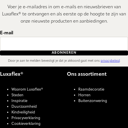
Voer je e-mailadres in om e-mails en nieuwsbrieven van
Luxaflex® te ontvangen en als eerste op de hoogte te zijn van
onze nieuwste producten en aanbiedingen.
E-mail
ABONNEREN
Door je aan te melden bevestigt je dat je akkoord gaat met ons
privacybeleid
.
Luxaflex®
Ons assortiment
Waarom Luxaflex®
Raamdecoratie
Steden
Horren
Inspiratie
Buitenzonwering
Duurzaamheid
Kindveiligheid
Privacyverklaring
Cookieverklaring