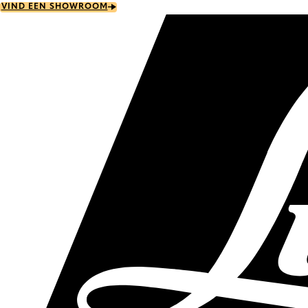
Skip
VIND EEN SHOWROOM
to
main
content