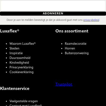
ABONNEREN
Door je aan te melden bevestigt je dat je akkoord gaat met ons
privacybeleid
.
Luxaflex®
Ons assortiment
Waarom Luxaflex®
Raamdecoratie
Steden
Horren
Inspiratie
Buitenzonwering
Duurzaamheid
Kindveiligheid
Privacyverklaring
Cookieverklaring
Trustpilot
Klantenservice
COOKIE SETTINGS
Veelgestelde vragen