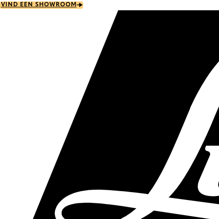
Skip
VIND EEN SHOWROOM
to
main
content