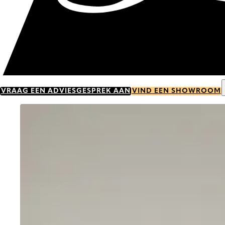
VRAAG EEN ADVIESGESPREK AAN
VIND EEN SHOWROOM
Go to item 0