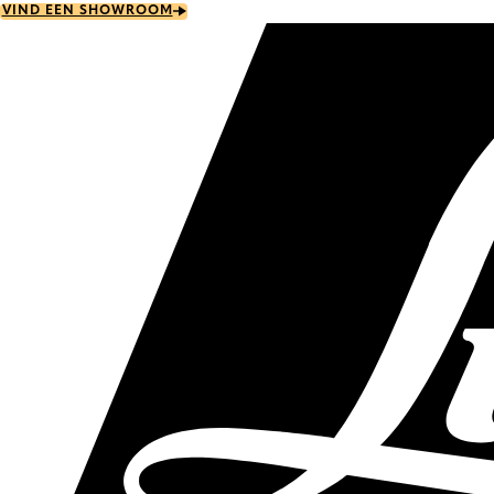
Skip
VIND EEN SHOWROOM
to
main
content