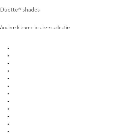
Duette® shades
Andere kleuren in deze collectie
Elan duo tone 2365 Duette
Elan duo tone 2366 Duette
Elan duo tone 2367 Duette
Elan duo tone 2368 Duette
Elan duo tone 2369 Duette
Elan duo tone 2370 Duette
Elan duo tone 2371 Duette
Elan duo tone 7739 Duette
Elan duo tone 7743 Duette
Elan duo tone 7746 Duette
Elan duo tone 7752 Duette
Elan duo tone 7763 Duette