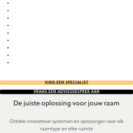
Elan duo tone 7765 Duette
Elan duo tone 803 Duette
Elan duo tone 841 Duette
Elan duo tone 843 Duette
Elan duo tone 9311 Duette
Elan duo tone 9317 Duette
Elan duo tone 9322 Duette
Elan duo tone 9354 Duette
Elan duo tone 9651 Duette
VIND EEN SPECIALIST
VRAAG EEN ADVIESGESPREK AAN
De juiste oplossing voor jouw raam
Ontdek innovatieve systemen en oplossingen voor elk
raamtype en elke ruimte