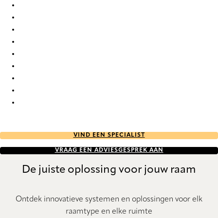
Elan duo tone 7765 Duette
Elan duo tone 803 Duette
Elan duo tone 841 Duette
Elan duo tone 843 Duette
Elan duo tone 9311 Duette
Elan duo tone 9317 Duette
Elan duo tone 9322 Duette
Elan duo tone 9354 Duette
Elan duo tone 9651 Duette
VIND EEN SPECIALIST
VRAAG EEN ADVIESGESPREK AAN
De juiste oplossing voor jouw raam
Ontdek innovatieve systemen en oplossingen voor elk
raamtype en elke ruimte