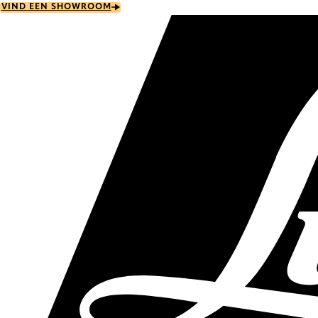
Skip
VIND EEN SHOWROOM
to
main
content