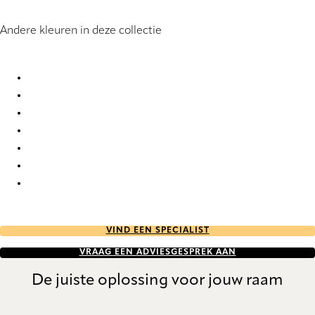
Andere kleuren in deze collectie
Burgos 9929 Roman Blind
Burgos 9930 Roman Blind
Burgos 9931 Roman Blind
Burgos 9932 Roman Blind
Burgos 9933 Roman Blind
Burgos 9934 Roman Blind
Burgos 9935 Roman Blind
VIND EEN SPECIALIST
VRAAG EEN ADVIESGESPREK AAN
De juiste oplossing voor jouw raam