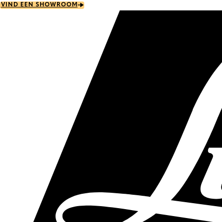
Skip
VIND EEN SHOWROOM
to
main
content