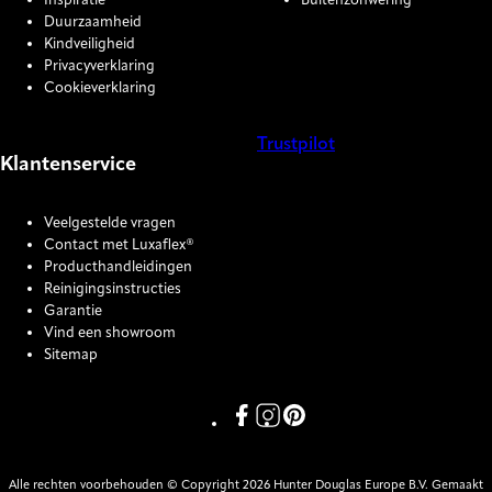
Inspiratie
Buitenzonwering
Duurzaamheid
Kindveiligheid
Privacyverklaring
Cookieverklaring
Trustpilot
Klantenservice
COOKIE SETTINGS
Veelgestelde vragen
Contact met Luxaflex®
Producthandleidingen
Reinigingsinstructies
Garantie
Vind een showroom
Sitemap
Link missing Display text from P
Link missing Display text fro
Link missing Display text
Alle rechten voorbehouden © Copyright 2026 Hunter Douglas Europe B.V. Gemaakt