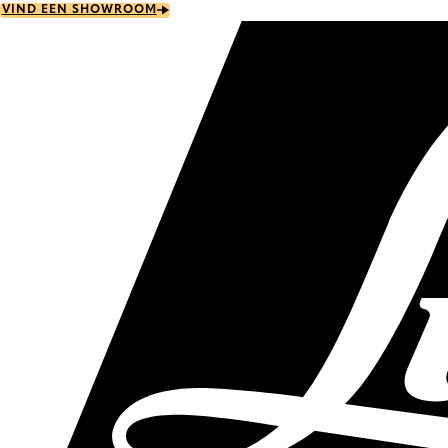
Skip
VIND EEN SHOWROOM
to
main
content