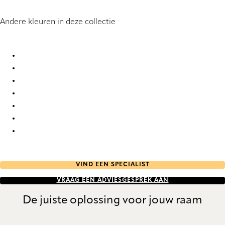
Andere kleuren in deze collectie
Burgos 9929 Roman Blind
Burgos 9930 Roman Blind
Burgos 9931 Roman Blind
Burgos 9932 Roman Blind
Burgos 9933 Roman Blind
Burgos 9934 Roman Blind
Burgos 9935 Roman Blind
VIND EEN SPECIALIST
VRAAG EEN ADVIESGESPREK AAN
De juiste oplossing voor jouw raam