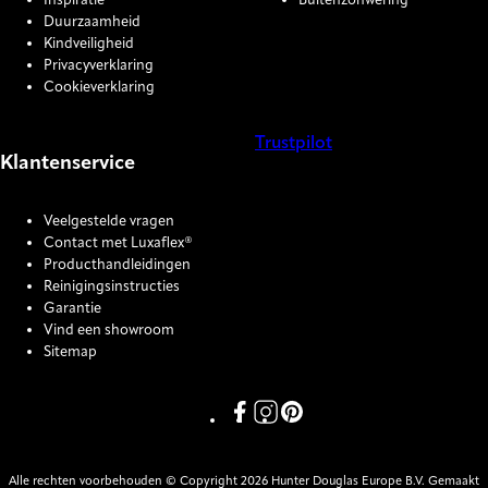
Inspiratie
Buitenzonwering
Duurzaamheid
Kindveiligheid
Privacyverklaring
Cookieverklaring
Trustpilot
Klantenservice
COOKIE SETTINGS
Veelgestelde vragen
Contact met Luxaflex®
Producthandleidingen
Reinigingsinstructies
Garantie
Vind een showroom
Sitemap
Link missing Display text from P
Link missing Display text fro
Link missing Display text
Alle rechten voorbehouden © Copyright 2026 Hunter Douglas Europe B.V. Gemaakt