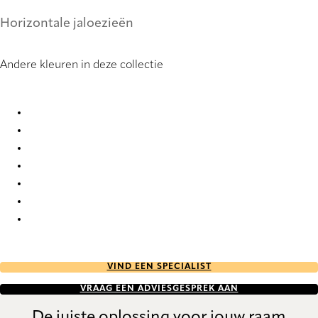
Horizontale jaloezieën
Andere kleuren in deze collectie
Brushed 0853 Metal Venetians
Brushed 3001 Metal Venetians
Brushed 3002 Metal Venetians
Brushed 3003 Metal Venetians
Brushed 3004 Metal Venetians
Brushed 3005 Metal Venetians
Brushed 3006 Metal Venetians
VIND EEN SPECIALIST
VRAAG EEN ADVIESGESPREK AAN
De juiste oplossing voor jouw raam