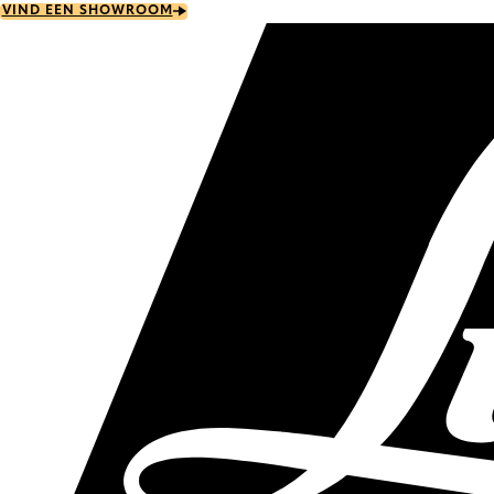
Skip
VIND EEN SHOWROOM
to
main
content