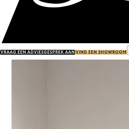
VRAAG EEN ADVIESGESPREK AAN
VIND EEN SHOWROOM
Go to item 0