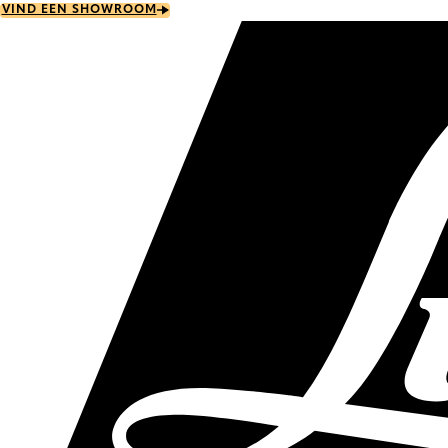
Skip
VIND EEN SHOWROOM
to
main
content