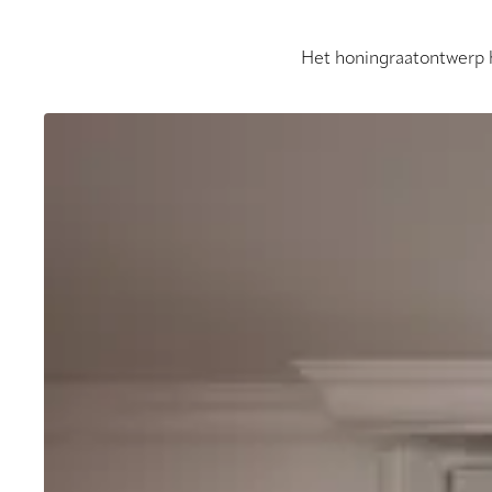
Het honingraatontwerp h