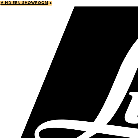
Skip
VIND EEN SHOWROOM
to
main
content