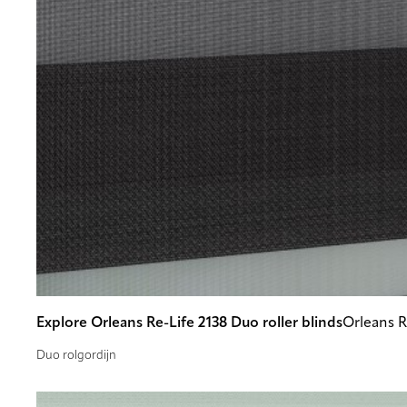
Explore Orleans Re-Life 2138 Duo roller blinds
Orleans R
Duo rolgordijn