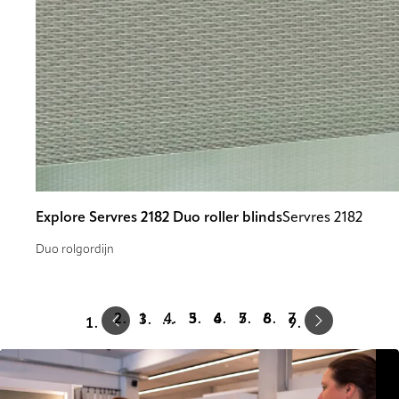
Explore Servres 2182 Duo roller blinds
Servres 2182
Duo rolgordijn
Prev
Next
1
3
4
5
6
7
…