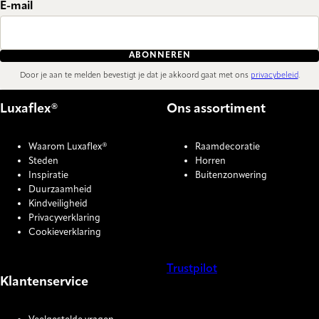
E-mail
ABONNEREN
Door je aan te melden bevestigt je dat je akkoord gaat met ons
privacybeleid
.
Luxaflex®
Ons assortiment
Waarom Luxaflex®
Raamdecoratie
Steden
Horren
Inspiratie
Buitenzonwering
Duurzaamheid
Kindveiligheid
Privacyverklaring
Cookieverklaring
Trustpilot
Klantenservice
COOKIE SETTINGS