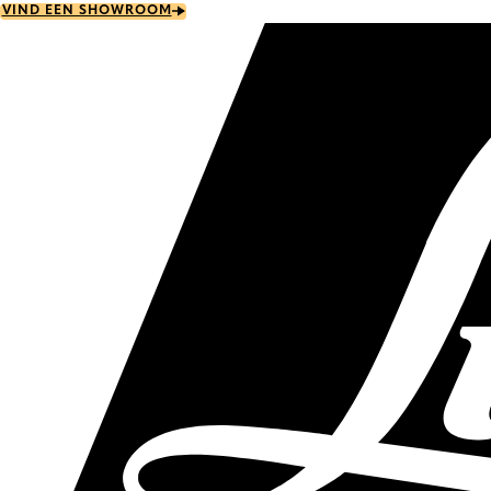
Skip
VIND EEN SHOWROOM
to
main
content