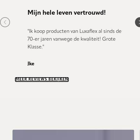
Mijn hele leven vertrouwd!
Kund
Previous item
N
"Ik koop producten van Luxaflex al sinds de
"Kundig
70-er jaren vanwege de kwaliteit! Grote
Klasse."
Dany 
Jke
MEER REVIEWS BEKIJKEN