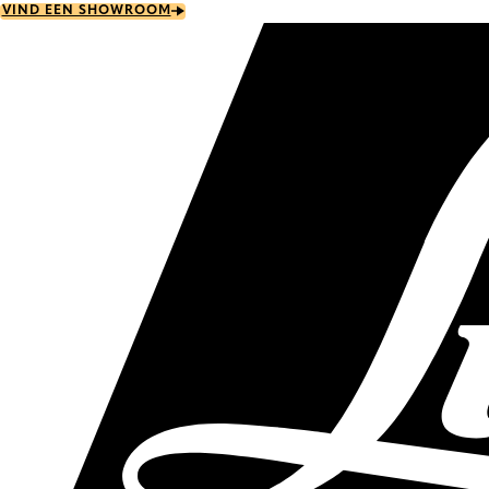
Skip
VIND EEN SHOWROOM
to
main
content