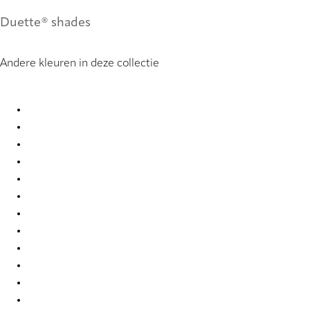
Duette® shades
Andere kleuren in deze collectie
Batiste duo tone 2246 Duette
Batiste duo tone 2247 Duette
Batiste duo tone 2248 Duette
Batiste duo tone 2249 Duette
Batiste duo tone 2250 Duette
Batiste duo tone 4276 Duette
Batiste duo tone 501 Duette
Batiste duo tone 7651 Duette
Batiste duo tone 7656 Duette
Batiste duo tone 7662 Duette
Batiste duo tone 9220 Duette
Batiste duo tone 9224 Duette