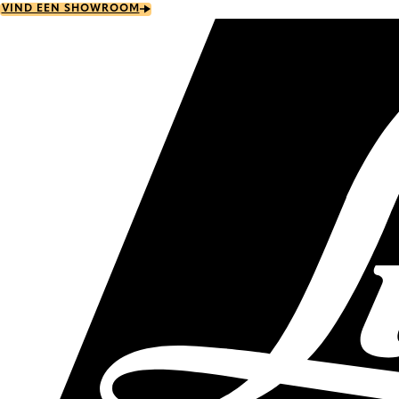
Skip
VIND EEN SHOWROOM
to
main
content