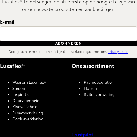
Luxaflex® te ontvangen en als eerste op de hoogte te zijn van
onze nieuwste producten en aanbiedingen.
E-mail
ABONNEREN
Door je aan te melden bevestigt je dat je akkoord gaat met ons
privacybeleid
.
Luxaflex®
Ons assortiment
Waarom Luxaflex®
Raamdecoratie
Steden
Horren
Inspiratie
Buitenzonwering
Duurzaamheid
Kindveiligheid
Privacyverklaring
Cookieverklaring
Trustpilot