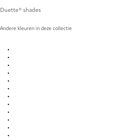
Duette® shades
Andere kleuren in deze collectie
Batiste duo tone 2246 Duette
Batiste duo tone 2247 Duette
Batiste duo tone 2248 Duette
Batiste duo tone 2249 Duette
Batiste duo tone 2250 Duette
Batiste duo tone 4276 Duette
Batiste duo tone 501 Duette
Batiste duo tone 7651 Duette
Batiste duo tone 7656 Duette
Batiste duo tone 7662 Duette
Batiste duo tone 9220 Duette
Batiste duo tone 9224 Duette