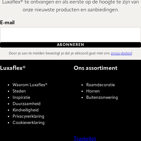
Luxaflex® te ontvangen en als eerste op de hoogte te zijn van
onze nieuwste producten en aanbiedingen.
E-mail
ABONNEREN
Door je aan te melden bevestigt je dat je akkoord gaat met ons
privacybeleid
.
Luxaflex®
Ons assortiment
Waarom Luxaflex®
Raamdecoratie
Steden
Horren
Inspiratie
Buitenzonwering
Duurzaamheid
Kindveiligheid
Privacyverklaring
Cookieverklaring
Trustpilot