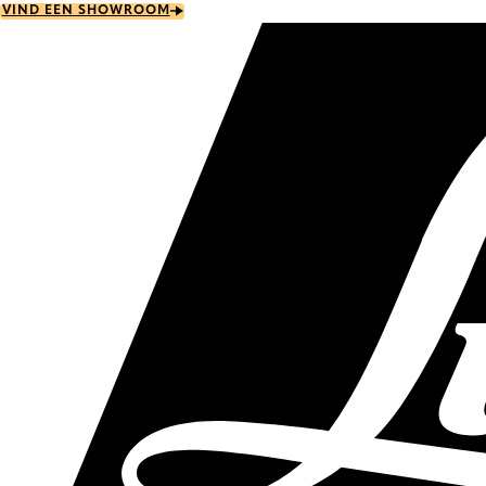
Skip
VIND EEN SHOWROOM
to
main
content