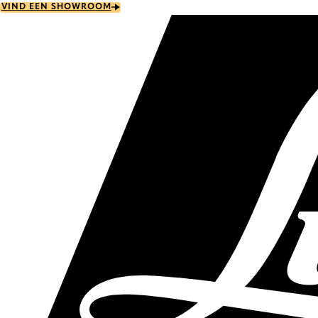
Skip
VIND EEN SHOWROOM
to
main
content